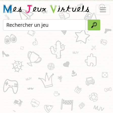
M
es
J
eux
V
irtuels