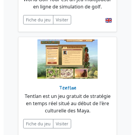
en ligne de simulation de golf.
Fiche du jeu
Visiter
Tentlan
Tentlan est un jeu gratuit de stratégie
en temps réel situé au début de l'ère
culturelle des Maya.
Fiche du jeu
Visiter