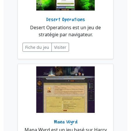
Desert Operations
Desert Operations est un jeu de
stratégie par navigateur.
Fiche du jeu
Visiter
Mana Wyrd
Mana Wyrd est un jeu basé sur Harry