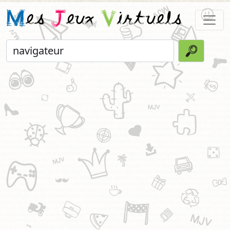
M
es
J
eux
V
irtuels