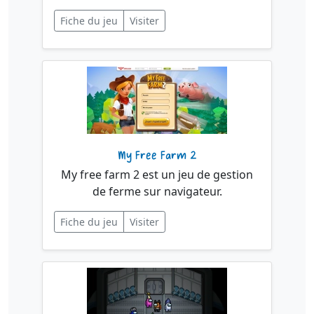
Fiche du jeu
Visiter
My Free Farm 2
My free farm 2 est un jeu de gestion
de ferme sur navigateur.
Fiche du jeu
Visiter