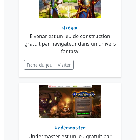
Elvenar
Elvenar est un jeu de construction
gratuit par navigateur dans un univers
fantasy.
Fiche du jeu
Visiter
Undermaster
Undermaster est un jeu gratuit par