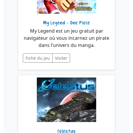
My Legend - One Piece
My Legend est un jeu gratuit par
navigateur où vous incarnez un pirate
dans l’univers du manga.
Fiche du jeu
Visiter
Celestus