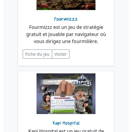
Fourmizzz
Fourmizzz est un jeu de stratégie
gratuit et jouable par navigateur où
vous dirigez une fourmilière.
Fiche du jeu
Visiter
Kapi Hospital
Kapi Hospital est un jeu gratuit de