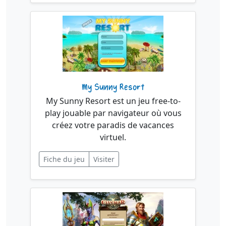
My Sunny Resort
My Sunny Resort est un jeu free-to-
play jouable par navigateur où vous
créez votre paradis de vacances
virtuel.
Fiche du jeu
Visiter