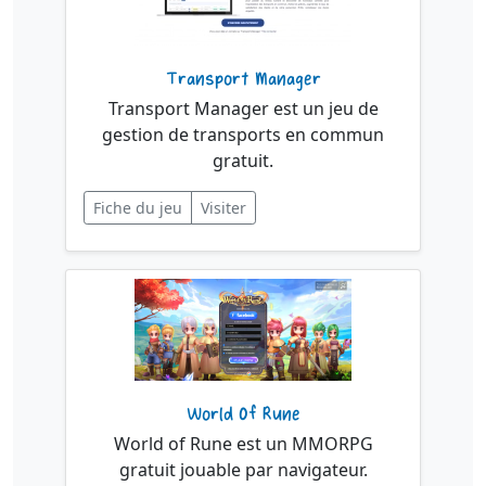
Transport Manager
Transport Manager est un jeu de
gestion de transports en commun
gratuit.
Fiche du jeu
Visiter
World Of Rune
World of Rune est un MMORPG
gratuit jouable par navigateur.