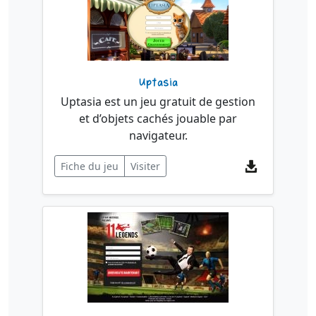
Uptasia
Uptasia est un jeu gratuit de gestion
et d’objets cachés jouable par
navigateur.
Fiche du jeu
Visiter