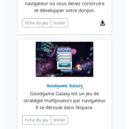
navigateur où vous devez construire
et développer votre donjon.
Fiche du jeu
Visiter
Goodgame Galaxy
Goodgame Galaxy est un jeu de
stratégie multijoueurs par navigateur.
Il se déroule dans l’espace.
Fiche du jeu
Visiter