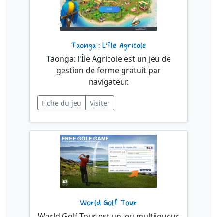
Taonga : L'île Agricole
Taonga: l'Île Agricole est un jeu de
gestion de ferme gratuit par
navigateur.
Fiche du jeu
Visiter
World Golf Tour
World Golf Tour est un jeu multijoueur