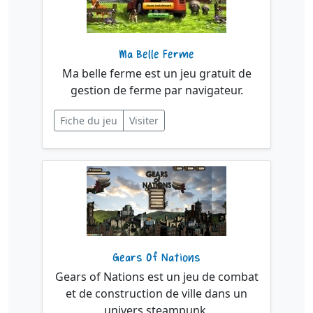
Ma Belle Ferme
Ma belle ferme est un jeu gratuit de
gestion de ferme par navigateur.
Fiche du jeu
Visiter
Gears Of Nations
Gears of Nations est un jeu de combat
et de construction de ville dans un
univers steampunk.