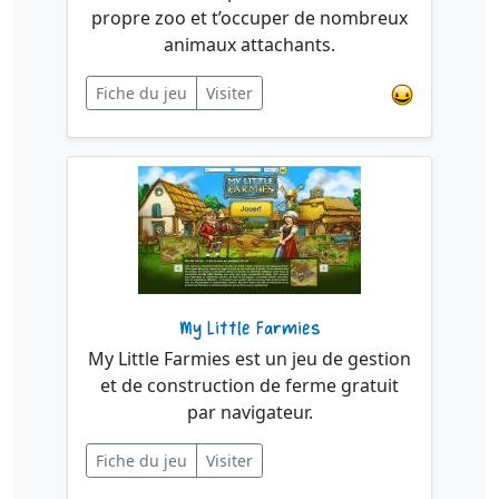
propre zoo et t’occuper de nombreux
animaux attachants.
Fiche du jeu
Visiter
My Little Farmies
My Little Farmies est un jeu de gestion
et de construction de ferme gratuit
par navigateur.
Fiche du jeu
Visiter