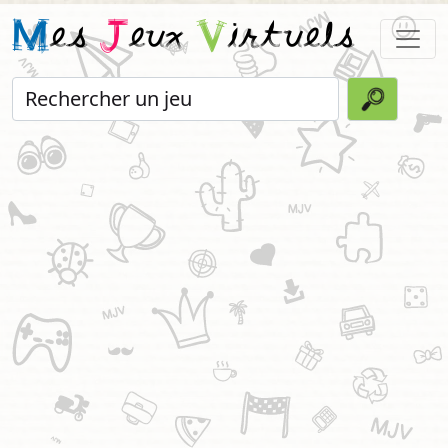
M
es
J
eux
V
irtuels