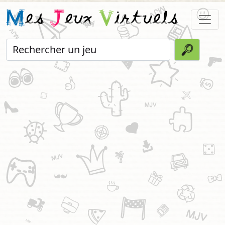
M
es
J
eux
V
irtuels