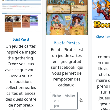
Chez L
Duel Card
Belote Pirates
Un jeu de cartes
Belote Pirates est
inspiré de magic
un jeu de cartes
commu
the gathering.
en ligne gratuit
en mon
Créez vos jeux
sur facebook, qui
Devie
avec ce que vous
vous permet de
chef 
avez à votre
remporter des
maire de
disposition,
cadeaux !
prend 
collectionnez les
sur l
cartes et lancez
Fiche
Visiter
joueur
des duels contre
du
gesti
de nombreux
jeu
rôle 