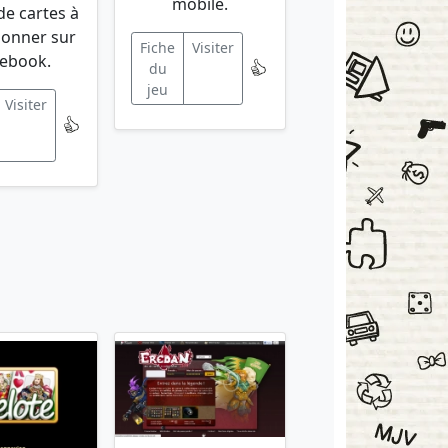
mobile.
de cartes à
tionner sur
Fiche
Visiter
ebook.
du
jeu
Visiter