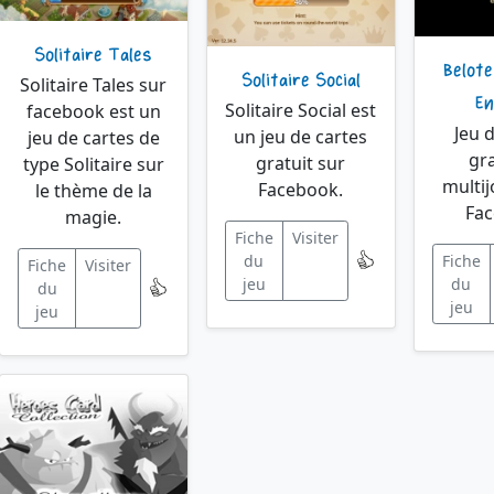
Solitaire Tales
Belote
Solitaire Social
Solitaire Tales sur
En
Solitaire Social est
facebook est un
Jeu 
un jeu de cartes
jeu de cartes de
gra
gratuit sur
type Solitaire sur
multi
Facebook.
le thème de la
Fac
magie.
Fiche
Visiter
Fiche
du
Fiche
Visiter
du
jeu
du
jeu
jeu