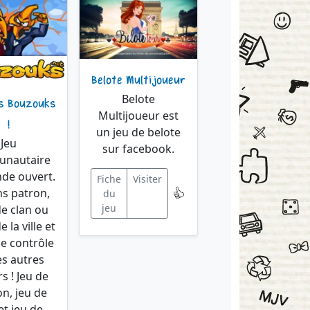
Belote Multijoueur
Belote
es Bouzouks
Multijoueur est
!
un jeu de belote
Jeu
sur facebook.
nautaire
de ouvert.
Fiche
Visiter
ns patron,
du
jeu
de clan ou
 la ville et
le contrôle
es autres
s ! Jeu de
on, jeu de
et jeu de