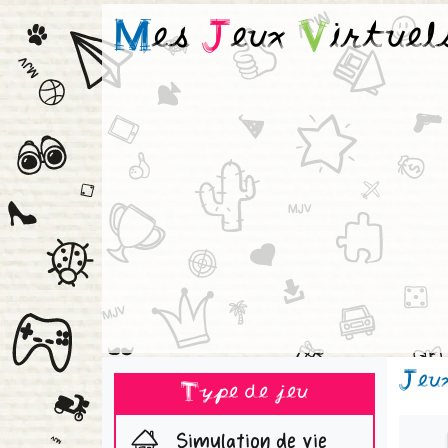
M
es
J
eux
V
irtuel
Jeu
Type de jeu
Simulation de vie