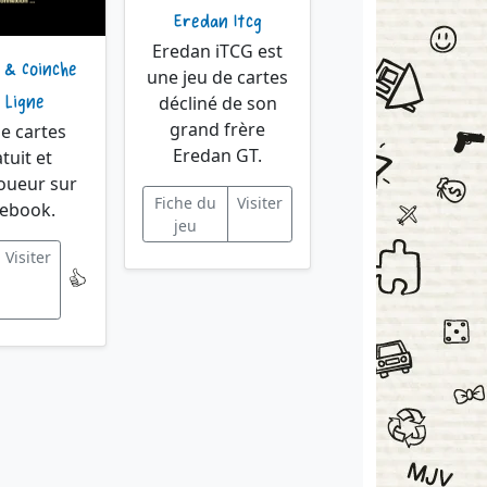
Eredan Itcg
Eredan iTCG est
 & Coinche
une jeu de cartes
 Ligne
décliné de son
grand frère
de cartes
Eredan GT.
tuit et
joueur sur
Fiche du
Visiter
ebook.
jeu
Visiter