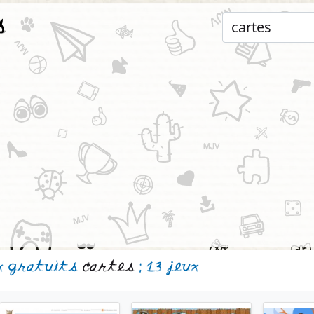
s
x gratuits
cartes
: 13 jeux