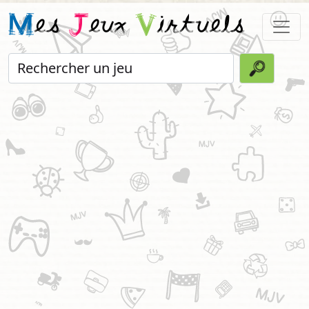
M
es
J
eux
V
irtuels