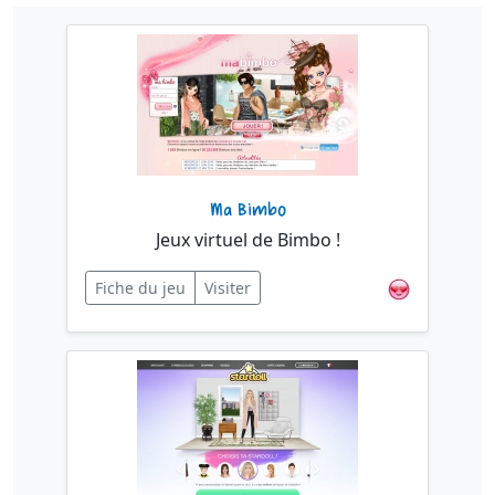
Ma Bimbo
Jeux virtuel de Bimbo !
Fiche du jeu
Visiter