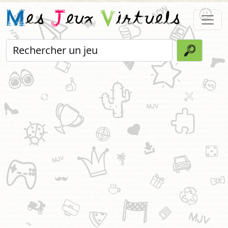
M
es
J
eux
V
irtuels