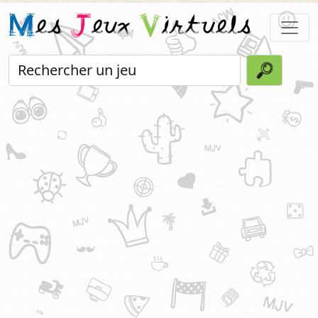
M
es
J
eux
V
irtuels