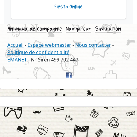
Fiesta Online
Animaux de compagnie
Simulation
Navigateur
-
-
Accueil
-
Espace webmaster
-
Nous contacter
-
Politique de confidentialité
EMANET
- N° Siren 499 702 447