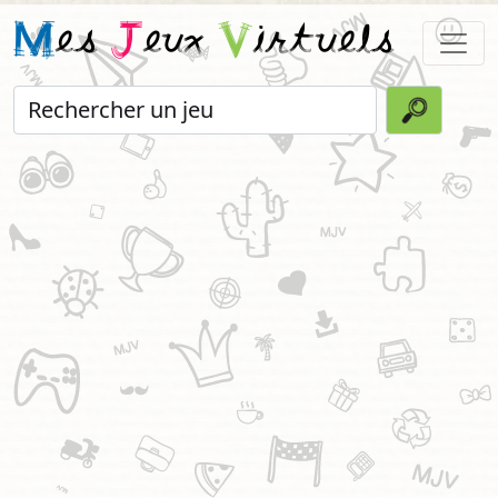
M
es
J
eux
V
irtuels