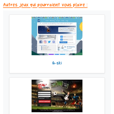
Autres jeux qui pourraient vous plaire :
G-ski