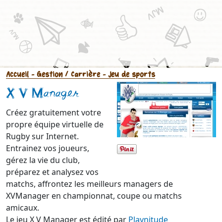
Accueil
- Gestion / Carrière
- Jeu de sports
X V Manager
Créez gratuitement votre
propre équipe virtuelle de
Rugby sur Internet.
Entrainez vos joueurs,
gérez la vie du club,
préparez et analysez vos
matchs, affrontez les meilleurs managers de
XVManager en championnat, coupe ou matchs
amicaux.
Le jeu X V Manager est édité par
Playnitude