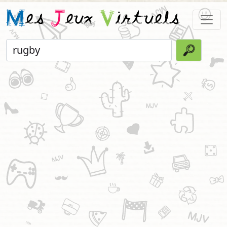
M
es
J
eux
V
irtuels