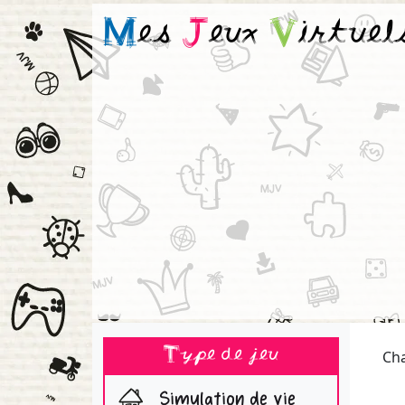
M
es
J
eux
V
irtuel
Type de jeu
Ch
Simulation de vie