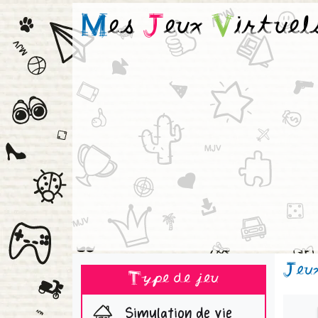
M
es
J
eux
V
irtuel
Jeu
Type de jeu
Simulation de vie