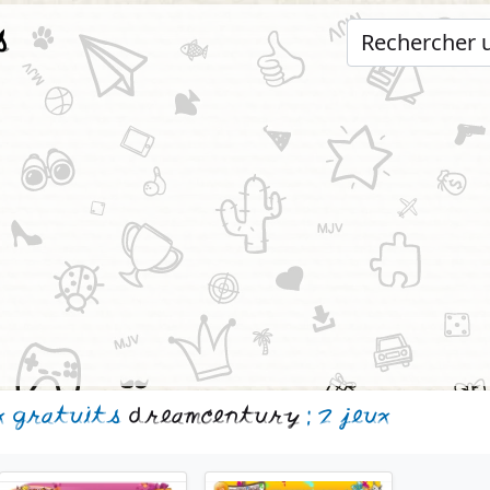
s
x gratuits
dreamcentury
: 2 jeux