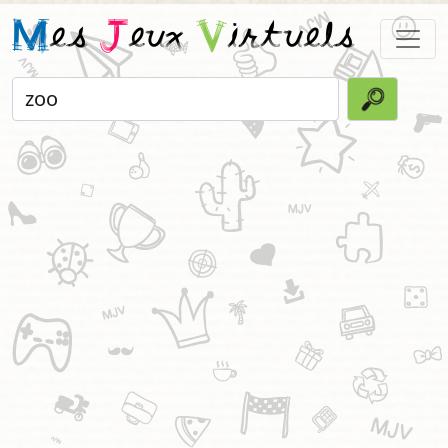
M
es
J
eux
V
irtuels