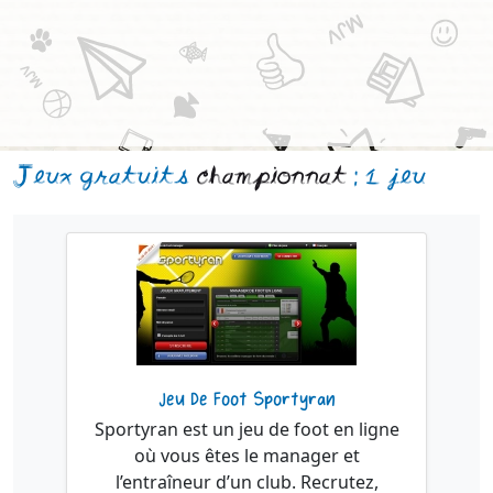
Jeux gratuits
championnat
: 1 jeu
Jeu De Foot Sportyran
Sportyran est un jeu de foot en ligne
où vous êtes le manager et
l’entraîneur d’un club. Recrutez,