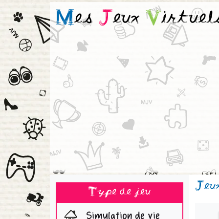
M
es
J
eux
V
irtuel
Jeu
Type de jeu
Simulation de vie