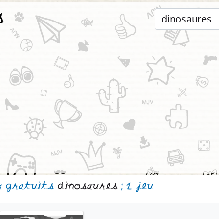
s
x gratuits
dinosaures
: 1 jeu