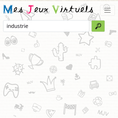
M
es
J
eux
V
irtuels