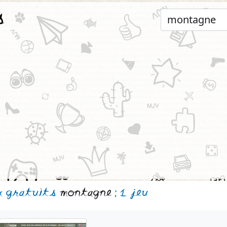
s
x gratuits
montagne
: 1 jeu