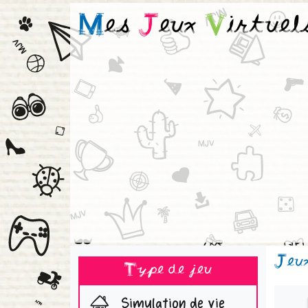
M
es
J
eux
V
irtuel
Jeu
Type de jeu
Simulation de vie