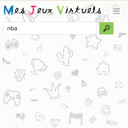
M
es
J
eux
V
irtuels