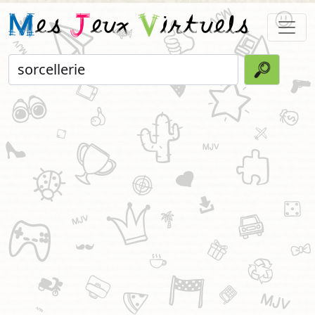
M
es
J
eux
V
irtuels