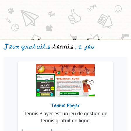
Jeux gratuits
tennis
: 1 jeu
Tennis Player
Tennis Player est un jeu de gestion de
tennis gratuit en ligne.