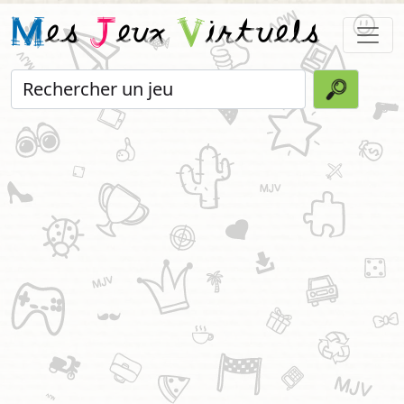
M
es
J
eux
V
irtuels