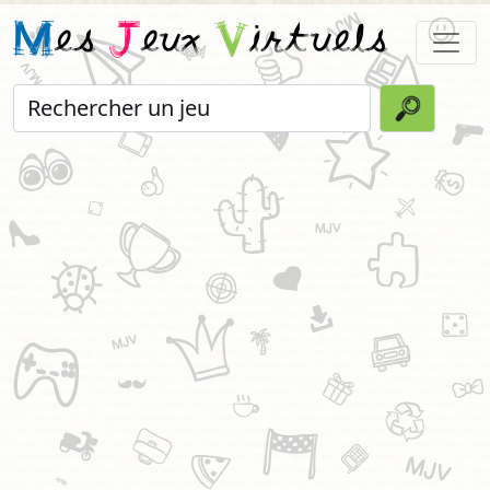
M
es
J
eux
V
irtuels