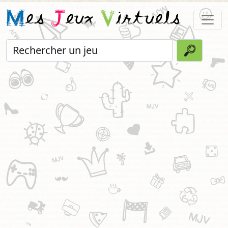
M
es
J
eux
V
irtuels