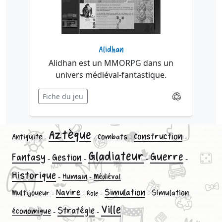
Alidhan
Alidhan est un MMORPG dans un
univers médiéval-fantastique.
Fiche du jeu
Aztèque
Construction
Antiquite
-
-
Combats
-
-
Gladiateur
Guerre
Fantasy
Gestion
-
-
-
-
Historique
-
Humain
-
Médiéval
Navire
Simulation
-
-
-
-
Simulation
Multijoueur
Role
Ville
Stratégie
économique
-
-