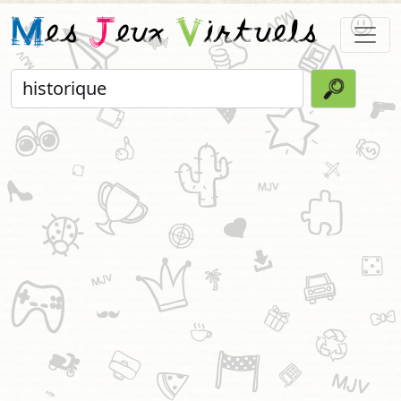
M
es
J
eux
V
irtuels