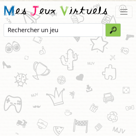
M
es
J
eux
V
irtuels