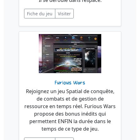
Il se déroule dans l’espace.
Fiche du jeu
Visiter
Furious Wars
Rejoignez un jeu Spatial de conquête,
de combats et de gestion de
ressource en temps réel. Furious Wars
propose des bonus inédits qui
permettent ENFIN la durée dans le
temps de ce type de jeu.