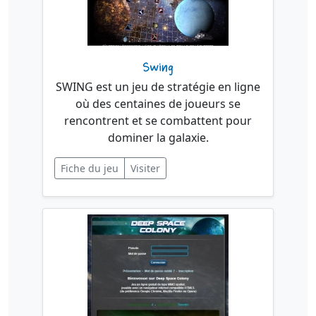
Swing
SWING est un jeu de stratégie en ligne
où des centaines de joueurs se
rencontrent et se combattent pour
dominer la galaxie.
Fiche du jeu
Visiter