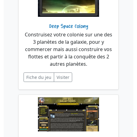
Deep Space Colony
Construisez votre colonie sur une des
3 planètes de la galaxie, pour y
commercer mais aussi construire vos
flottes et partir à la conquête des 2
autres planètes.
Fiche du jeu
Visiter