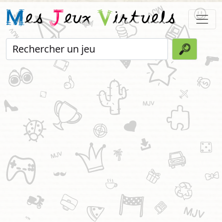
M
es
J
eux
V
irtuels