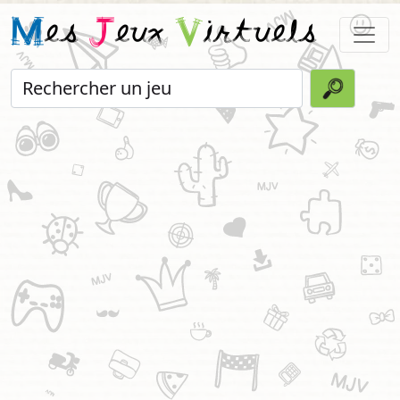
M
es
J
eux
V
irtuels