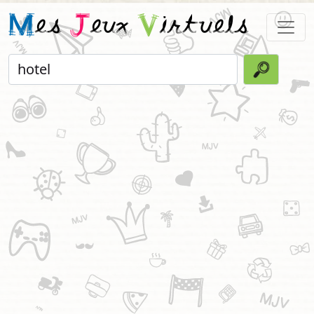
M
es
J
eux
V
irtuels