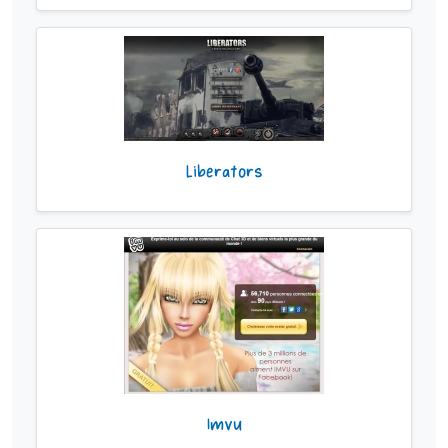
Liberators
Imvu