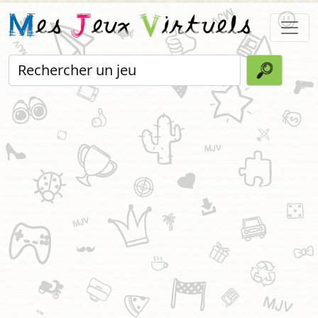
M
es
J
eux
V
irtuels