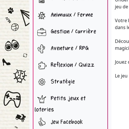
jeu de
Animaux / Ferme
Votre 
dans l
Gestion / Carrière
Découv
Aventure / RPG
magici
Jouez 
Reflexion / Quizz
Le jeu
Stratégie
Petits jeux et
loteries
Jeu Facebook