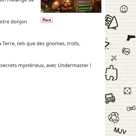
votre donjon
Terre, tels que des gnomes, trolls,
 secrets mystérieux, avec Undermaster !