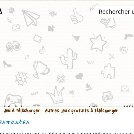
s
- Jeu à télécharger
- Autres jeux gratuits à télécharger
ermaster
aster est un jeu jouable par navigateur qui vous propose