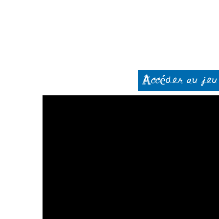
Accéder au jeu