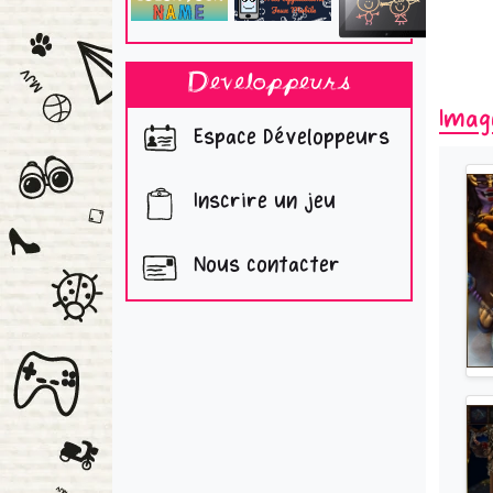
Developpeurs
Imag
Espace Développeurs
Inscrire un jeu
Nous contacter