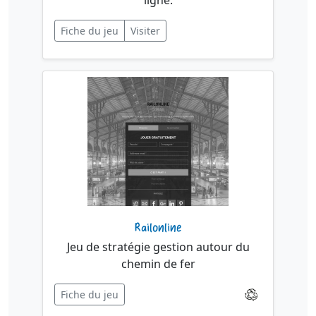
ligne.
Fiche du jeu
Visiter
Railonline
Jeu de stratégie gestion autour du
chemin de fer
Fiche du jeu