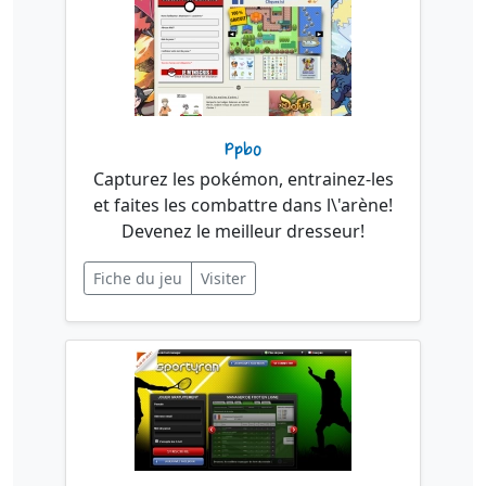
Ppbo
Capturez les pokémon, entrainez-les
et faites les combattre dans l\'arène!
Devenez le meilleur dresseur!
Fiche du jeu
Visiter