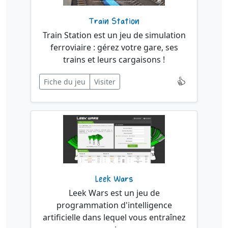
Train Station
Train Station est un jeu de simulation
ferroviaire : gérez votre gare, ses
trains et leurs cargaisons !
Fiche du jeu
Visiter
Leek Wars
Leek Wars est un jeu de
programmation d'intelligence
artificielle dans lequel vous entraînez