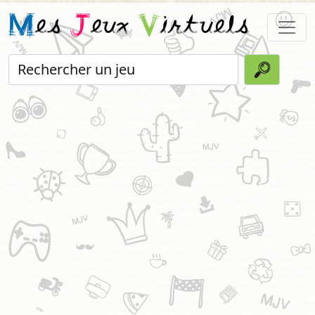
M
es
J
eux
V
irtuels