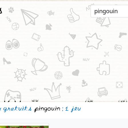
s
x gratuits
pingouin
: 1 jeu