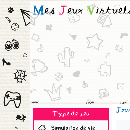
M
es
J
eux
V
irtuel
Jeu
Type de jeu
Simulation de vie