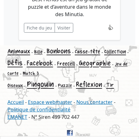
puzzle et d’aventure dans le monde
des Minutia.
Fiche du jeu
Visiter
Bonbons
Animaux
Casse-tête
Collection
-
Bille
-
-
-
-
Défis
Facebook
Geographie
Freecell
-
-
-
-
Jeu de
-
carte
Match 3
Pingouin
Reflexion
Tir
-
-
-
-
Oiseaux
Puzzle
Accueil
-
Espace webmaster
-
Nous contacter
-
Politique de confidentialité
EMANET
- N° Siren 499 702 447