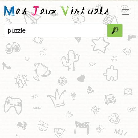
M
es
J
eux
V
irtuels