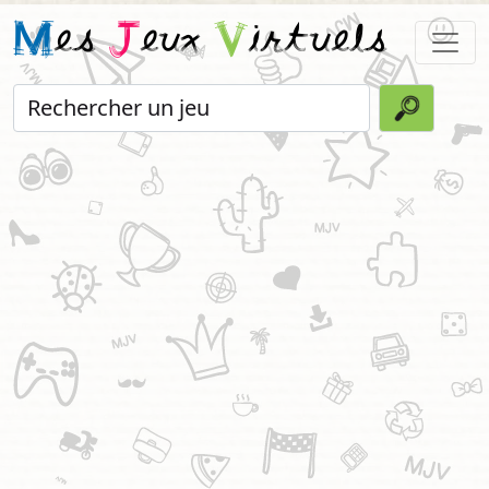
M
es
J
eux
V
irtuels