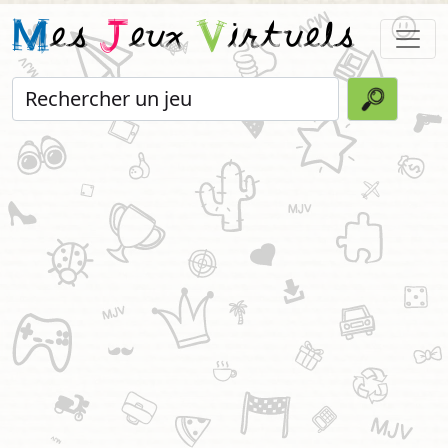
M
es
J
eux
V
irtuels