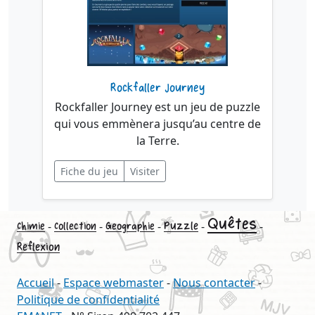
Rockfaller Journey
Rockfaller Journey est un jeu de puzzle
qui vous emmènera jusqu’au centre de
la Terre.
Fiche du jeu
Visiter
Quêtes
-
-
-
Puzzle
-
-
Chimie
Collection
Geographie
Reflexion
Accueil
-
Espace webmaster
-
Nous contacter
-
Politique de confidentialité