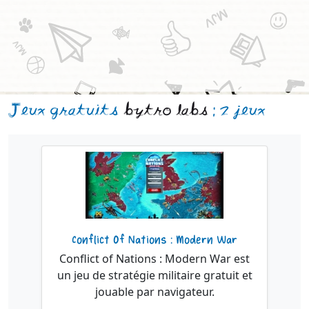
Jeux gratuits
bytro labs
: 2 jeux
Conflict Of Nations : Modern War
Conflict of Nations : Modern War est
un jeu de stratégie militaire gratuit et
jouable par navigateur.