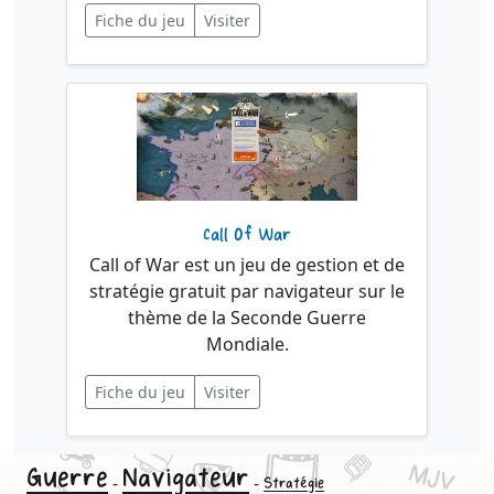
Fiche du jeu
Visiter
Call Of War
Call of War est un jeu de gestion et de
stratégie gratuit par navigateur sur le
thème de la Seconde Guerre
Mondiale.
Fiche du jeu
Visiter
Guerre
Navigateur
-
-
Stratégie