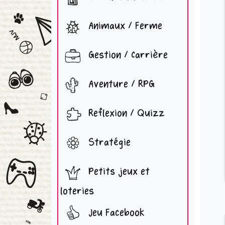
Animaux / Ferme
Gestion / Carrière
Aventure / RPG
Reflexion / Quizz
Stratégie
Petits jeux et
loteries
Jeu Facebook