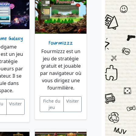
me Galaxy
Fourmizzz
odgame
Fourmizzz est un
 est un jeu
jeu de stratégie
tratégie
gratuit et jouable
oueurs par
par navigateur où
teur. Il se
vous dirigez une
ule dans
fourmilière.
espace.
Fiche du
Visiter
du
Visiter
jeu