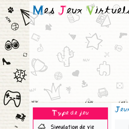
M
es
J
eux
V
irtuel
Jeu
Type de jeu
Simulation de vie