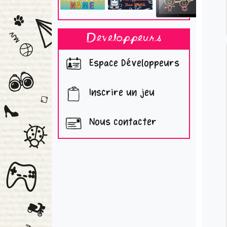
Developpeurs
Espace Développeurs
Inscrire un jeu
Nous contacter