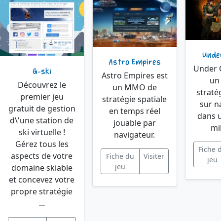
Unde
Astro Empires
Under 
G-ski
Astro Empires est
un
Découvrez le
un MMO de
straté
premier jeu
stratégie spatiale
sur n
gratuit de gestion
en temps réel
dans 
d\'une station de
jouable par
mil
ski virtuelle !
navigateur.
Gérez tous les
Fiche 
aspects de votre
Fiche du
Visiter
jeu
jeu
domaine skiable
et concevez votre
propre stratégie
...