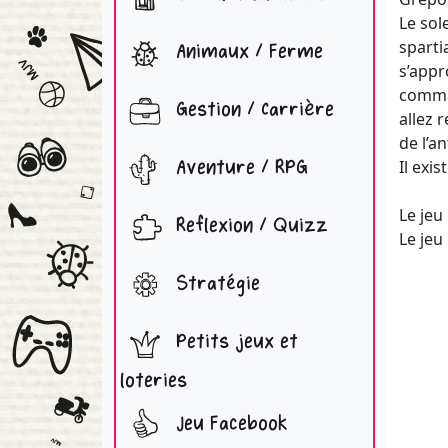
Le sol
sparti
Animaux / Ferme
s’appr
comman
Gestion / Carrière
allez 
de l’a
Aventure / RPG
Il exi
Le jeu
Reflexion / Quizz
Le jeu
Stratégie
Petits jeux et
loteries
Jeu Facebook