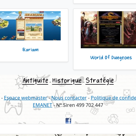
Ikariam
World Of Dungeons
Antiquite
Stratégie
Historique
-
-
-
Espace webmaster
-
Nous contacter
-
Politique de confide
EMANET
- N° Siren 499 702 447