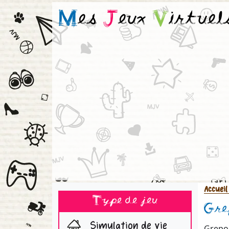
M
es
J
eux
V
irtuel
Accueil
Type de jeu
Gre
Simulation de vie
Grepol