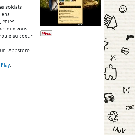
es soldats
niens
 et les
dien que vous
éroule au coeur
sur l'Appstore
Play
.