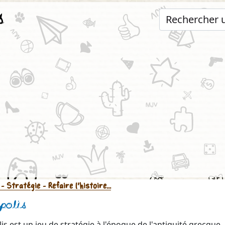
s
- Stratégie
- Refaire l'histoire...
polis
is est un jeu de stratégie à l'époque de l'antiquité grecque.