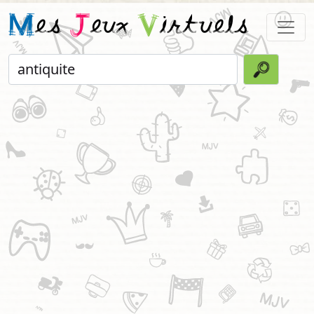
M
es
J
eux
V
irtuels