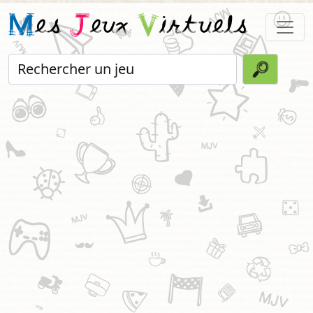
M
es
J
eux
V
irtuels