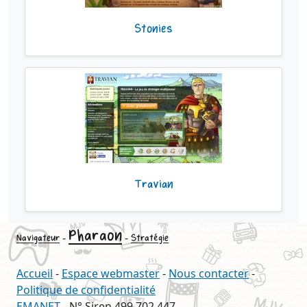
Stonies
Travian
Pharaon
-
-
Navigateur
Stratégie
Accueil
-
Espace webmaster
-
Nous contacter
-
Politique de confidentialité
EMANET
- N° Siren 499 702 447