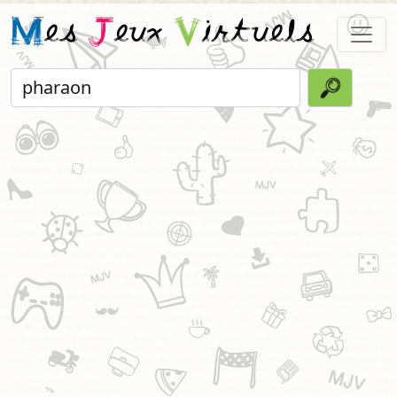
M
es
J
eux
V
irtuels