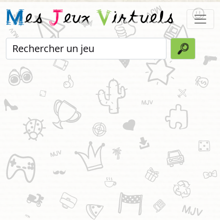
M
es
J
eux
V
irtuels