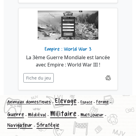
Empire : World War 3
La 3ème Guerre Mondiale est lancée
avec Empire : World War III !
Fiche du jeu
Elevage
-
-
-
-
Animaux domestiques
Ferme
Espace
Militaire
Guerre
-
Médiéval
-
-
-
Multijoueur
Stratégie
Navigateur
-