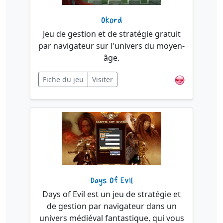
Okord
Jeu de gestion et de stratégie gratuit
par navigateur sur l'univers du moyen-
âge.
Fiche du jeu
Visiter
Days Of Evil
Days of Evil est un jeu de stratégie et
de gestion par navigateur dans un
univers médiéval fantastique, qui vous