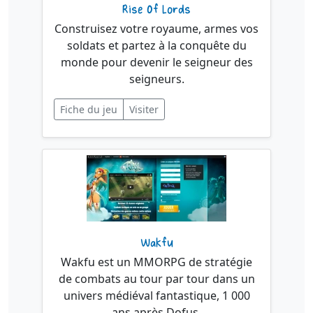
Rise Of Lords
Construisez votre royaume, armes vos
soldats et partez à la conquête du
monde pour devenir le seigneur des
seigneurs.
Fiche du jeu
Visiter
Wakfu
Wakfu est un MMORPG de stratégie
de combats au tour par tour dans un
univers médiéval fantastique, 1 000
ans après Dofus.