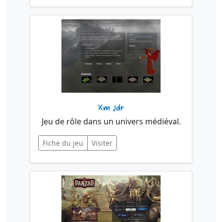
Xm Jdr
Jeu de rôle dans un univers médiéval.
Fiche du jeu
Visiter