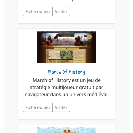
Fiche du jeu
Visiter
March Of History
March of History est un jeu de
stratégie multijoueur gratuit par
navigateur dans un univers médiéval.
Fiche du jeu
Visiter