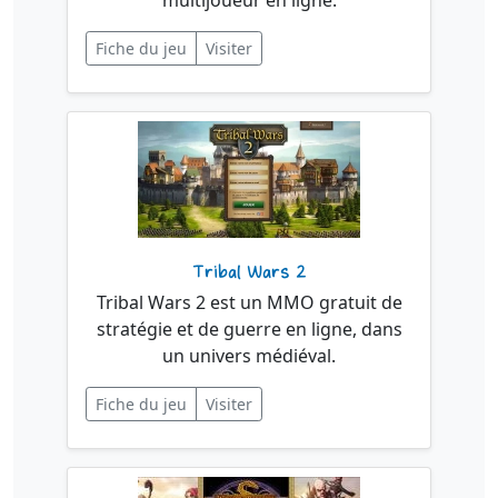
multijoueur en ligne.
Fiche du jeu
Visiter
Tribal Wars 2
Tribal Wars 2 est un MMO gratuit de
stratégie et de guerre en ligne, dans
un univers médiéval.
Fiche du jeu
Visiter