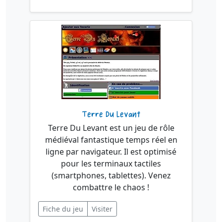
Terre Du Levant
Terre Du Levant est un jeu de rôle
médiéval fantastique temps réel en
ligne par navigateur. Il est optimisé
pour les terminaux tactiles
(smartphones, tablettes). Venez
combattre le chaos !
Fiche du jeu
Visiter