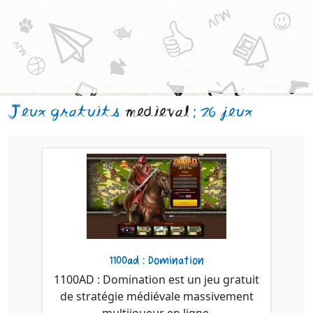
Jeux gratuits
medieval
: 26 jeux
1100ad : Domination
1100AD : Domination est un jeu gratuit
de stratégie médiévale massivement