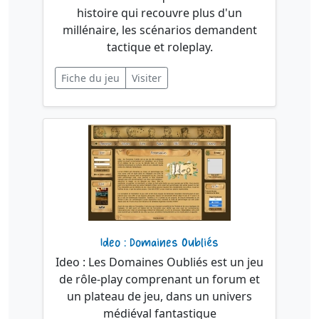
histoire qui recouvre plus d'un
millénaire, les scénarios demandent
tactique et roleplay.
Fiche du jeu
Visiter
Ideo : Domaines Oubliés
Ideo : Les Domaines Oubliés est un jeu
de rôle-play comprenant un forum et
un plateau de jeu, dans un univers
médiéval fantastique