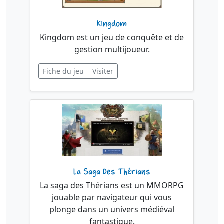
Kingdom
Kingdom est un jeu de conquête et de
gestion multijoueur.
Fiche du jeu
Visiter
La Saga Des Thérians
La saga des Thérians est un MMORPG
jouable par navigateur qui vous
plonge dans un univers médiéval
fantastique.