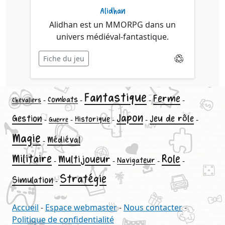
Alidhan
Alidhan est un MMORPG dans un
univers médiéval-fantastique.
Fiche du jeu
Fantastique
Ferme
-
Combats
-
-
-
Chevaliers
Japon
Gestion
Jeu de rôle
-
-
Historique
-
-
-
Guerre
Magie
Médiéval
-
Militaire
Role
Multijoueur
-
-
Navigateur
-
-
Stratégie
Simulation
-
Accueil
-
Espace webmaster
-
Nous contacter
-
Politique de confidentialité