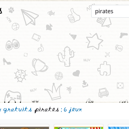
s
x gratuits
pirates
: 6 jeux