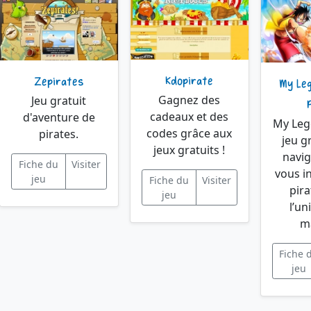
Kdopirate
Zepirates
My Le
Gagnez des
Jeu gratuit
cadeaux et des
d'aventure de
My Leg
codes grâce aux
pirates.
jeu g
jeux gratuits !
navi
Fiche du
Visiter
vous i
jeu
Fiche du
Visiter
pir
jeu
l’un
m
Fiche 
jeu