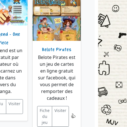
gend - One
Piece
Belote Pirates
end est un
ratuit par
Belote Pirates est
gateur où
un jeu de cartes
ncarnez un
en ligne gratuit
ate dans
sur facebook, qui
ivers du
vous permet de
anga.
remporter des
cadeaux !
du
Visiter
Fiche
Visiter
du
jeu