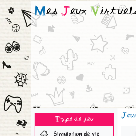
M
es
J
eux
V
irtuel
Jeu
Type de jeu
Simulation de vie