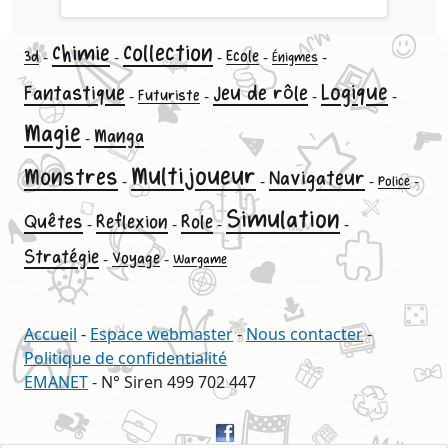
Collection
Chimie
-
-
-
Ecole
-
-
3d
Énigmes
Logique
Fantastique
Jeu de rôle
-
-
-
-
Futuriste
Magie
Manga
-
Multijoueur
Monstres
Navigateur
-
-
-
-
Police
Simulation
Quêtes
Reflexion
Role
-
-
-
-
Stratégie
-
Voyage
-
Wargame
Accueil
-
Espace webmaster
-
Nous contacter
-
Politique de confidentialité
EMANET
- N° Siren 499 702 447