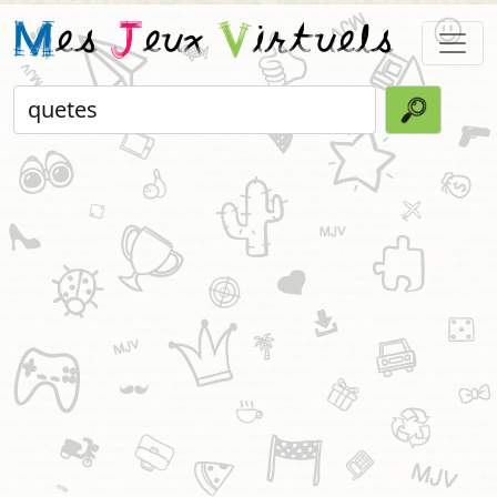
M
es
J
eux
V
irtuels