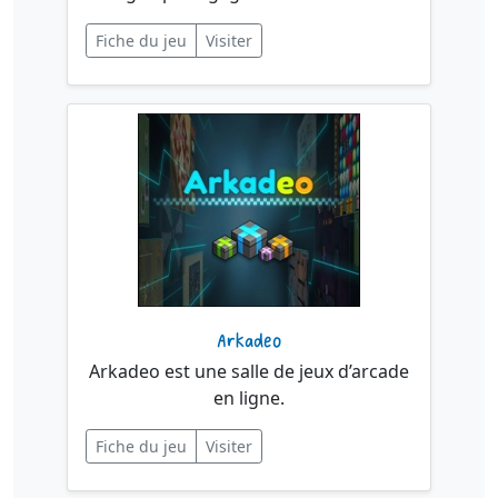
Fiche du jeu
Visiter
Arkadeo
Arkadeo est une salle de jeux d’arcade
en ligne.
Fiche du jeu
Visiter