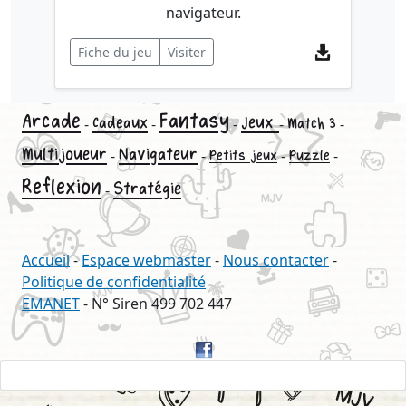
navigateur.
Fiche du jeu
Visiter
Fantasy
Arcade
Jeux
Cadeaux
-
-
-
-
Match 3
-
Multijoueur
Navigateur
-
-
-
-
Petits jeux
Puzzle
Reflexion
Stratégie
-
Accueil
-
Espace webmaster
-
Nous contacter
-
Politique de confidentialité
EMANET
- N° Siren 499 702 447