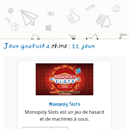
Jeux gratuits
chine
: 11 jeux
Monopoly Slots
Monopoly Slots est un jeu de hasard
et de machines à sous.