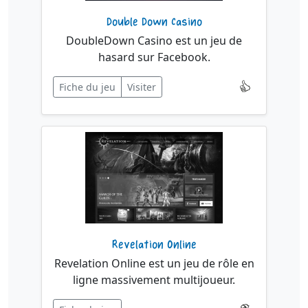
Double Down Casino
DoubleDown Casino est un jeu de
hasard sur Facebook.
Fiche du jeu
Visiter
Revelation Online
Revelation Online est un jeu de rôle en
ligne massivement multijoueur.