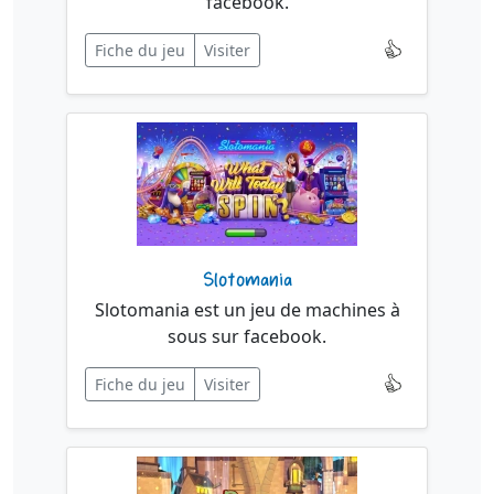
facebook.
Fiche du jeu
Visiter
Slotomania
Slotomania est un jeu de machines à
sous sur facebook.
Fiche du jeu
Visiter