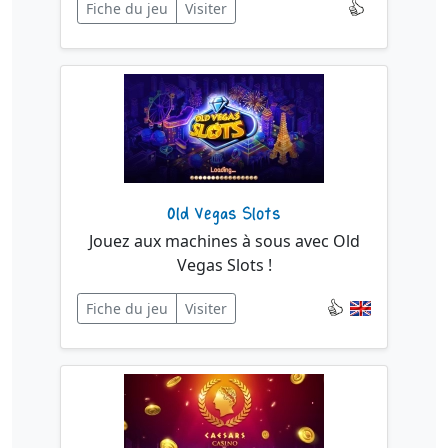
Fiche du jeu
Visiter
Old Vegas Slots
Jouez aux machines à sous avec Old
Vegas Slots !
Fiche du jeu
Visiter