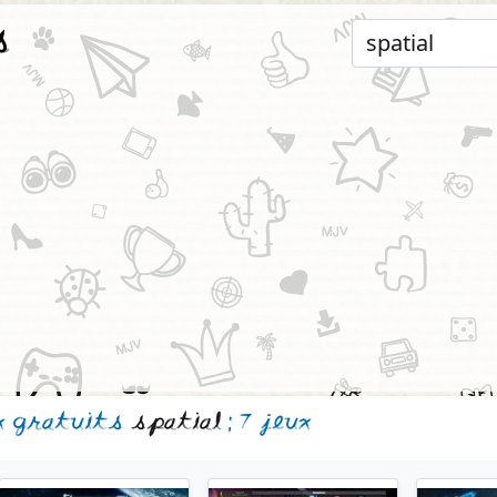
s
x gratuits
spatial
: 7 jeux