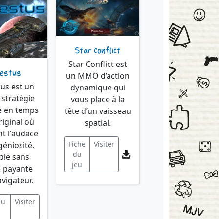
Star Conflict
Star Conflict est
lestus
un MMO d’action
tus est un
dynamique qui
 stratégie
vous place à la
le en temps
tête d’un vaisseau
riginal où
spatial.
nt l'audace
Fiche
Visiter
ngéniosité.
du
ble sans
jeu
e payante
avigateur.
du
Visiter