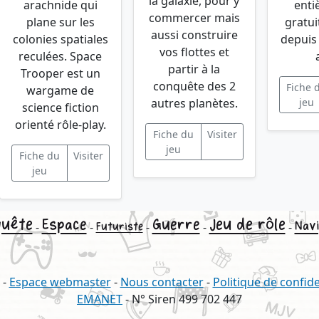
la galaxie, pour y
arachnide qui
enti
commercer mais
plane sur les
gratui
aussi construire
colonies spatiales
depuis
vos flottes et
reculées. Space
partir à la
Trooper est un
conquête des 2
Fiche 
wargame de
autres planètes.
jeu
science fiction
orienté rôle-play.
Fiche du
Visiter
jeu
Fiche du
Visiter
jeu
quête
Jeu de rôle
Espace
Guerre
Nav
-
-
Futuriste
-
-
-
-
Espace webmaster
-
Nous contacter
-
Politique de confide
EMANET
- N° Siren 499 702 447